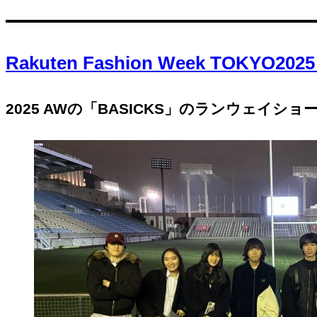
Rakuten Fashion Week TOK
2025 AWの「BASICKS」のランウェ