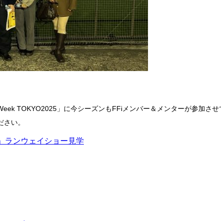
on Week TOKYO2025」に今シーズンもFFiメンバー＆メンター
ださい。
SICKS」ランウェイショー見学