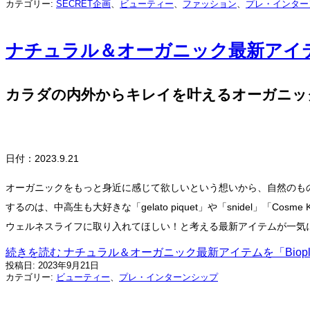
カテゴリー:
SECRET企画
、
ビューティー
、
ファッション
、
プレ・インター
ナチュラル＆オーガニック最新アイテムを
カラダの内外からキレイを叶えるオーガニックア
日付：2023.9.21
オーガニックをもっと身近に感じて欲しいという想いから、自然のものに囲ま
するのは、中高生も大好きな「gelato piquet」や「snidel」「
ウェルネスライフに取り入れてほしい！と考える最新アイテムが一気に見られ
続きを読む
ナチュラル＆オーガニック最新アイテムを「Biopl
投稿日:
2023年9月21日
カテゴリー:
ビューティー
、
プレ・インターンシップ