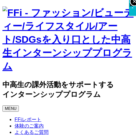
×
×
×
×
コ
ン
テ
ン
ツ
へ
ス
キ
ッ
プ
中高生の課外活動をサポートする
インターンシッププログラム
MENU
FFiレポート
体験のご案内
よくあるご質問