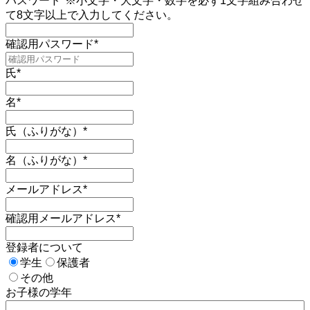
パスワード
*
※小文字・大文字・数字を必ず1文字組み合わせ
て8文字以上で入力してください。
確認用パスワード
*
氏
*
名
*
氏（ふりがな）
*
名（ふりがな）
*
メールアドレス
*
確認用メールアドレス
*
登録者について
学生
保護者
その他
お子様の学年