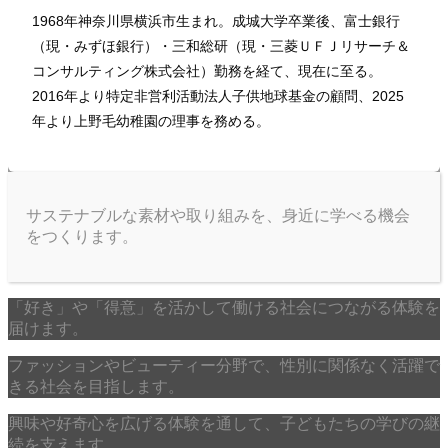
1968年神奈川県横浜市生まれ。成城大学卒業後、富士銀行
（現・みずほ銀行）・三和総研（現・三菱ＵＦＪリサーチ＆
コンサルティング株式会社）勤務を経て、現在に至る。
2016年より特定非営利活動法人子供地球基金の顧問、2025
年より上野毛幼稚園の理事を務める。
サステナブルな素材や取り組みを、身近に学べる機会
をつくります。
「好き」や「得意」を活かして働ける社会につながる体験を
届けます。
ファッションやビューティー分野で、性別に関係なく活躍で
きる社会を目指します。
興味や好奇心を広げる体験を通して、子どもたちの学びの継
続を支えます。