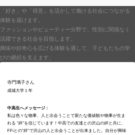
「好き」や「得意」を活かして働ける社会につながる
体験を届けます。
ファッションやビューティー分野で、性別に関係なく
活躍できる社会を目指します。
興味や好奇心を広げる体験を通して、子どもたちの学
びの継続を支えます。
寺門璃子さん
成城大学１
年
中高生へメッセージ :
私は色々な物事、人と出会うことで新たな価値観や物事が生ま
れる “絆”を信じています！中高での友達との沢山の絆と共に、
FFiとの”絆”で沢山の人と出会うことが出来ました。自分が興味