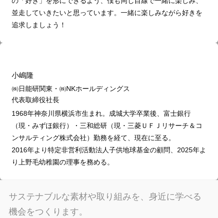
の「好き」を形にできるよう、僕も同じ目線で一緒に楽しみ、
並走していきたいと思っています。一緒に楽しみながら好きを
追求しましょう！
小嶋隆
㈱日能研関東・㈱NKホールディングス
代表取締役社長
1968年神奈川県横浜市生まれ。成城大学卒業後、富士銀行
（現・みずほ銀行）・三和総研（現・三菱ＵＦＪリサーチ＆コ
ンサルティング株式会社）勤務を経て、現在に至る。
2016年より特定非営利活動法人子供地球基金の顧問、2025年よ
り上野毛幼稚園の理事を務める。
サステナブルな素材や取り組みを、身近に学べる
機会をつくります。