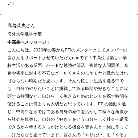
い！
高畠菜央さん
海外大学進学予定
中高生へメッセージ :
こんにちは。2026年の春からFFiのメンターとしてメンバーの
皆さんをサポートさせていただくnaoです！中高生は楽しい学
校生活がある反面、ハードな勉強や部活、複雑な人間関係、進
路や将来に対する不安など、たくさんのモヤモヤと戦わなけれ
ばならない時期だと思います。そんな忙しい生活を送る中で
も、自分のやりたいことに挑戦してみる時間や好きなことに没
頭する時間など、自分らしく生きるためのヒントを探す時間を
儲けることは何よりも大切だと思っています。FFiの活動を通
じ、中高生ならではである自身の感性を活かして様々な角度か
ら社会を観察し、自分の「好き」をどう自分らしく社会へ還元
できるかを考えるきっかけとなる機会を皆さんと一緒に作って
いけたらなと思っています。皆さんの「やりたい」を「やる」