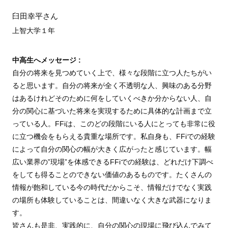
臼田幸平さん
上智大学１
年
中高生へメッセージ :
自分の将来を見つめていく上で、様々な段階に立つ人たちがい
ると思います。自分の将来が全く不透明な人、興味のある分野
はあるけれどそのために何をしていくべきか分からない人、自
分の関心に基づいた将来を実現するために具体的な計画まで立
っている人。FFiは、このどの段階にいる人にとっても非常に役
に立つ機会をもらえる貴重な場所です。私自身も、FFiでの経験
によって自分の関心の幅が大きく広がったと感じています。幅
広い業界の”現場”を体感できるFFiでの経験は、どれだけ下調べ
をしても得ることのできない価値のあるものです。たくさんの
情報が飽和している今の時代だからこそ、情報だけでなく実践
の場所も体験していることは、間違いなく大きな武器になりま
す。
皆さんも是非、実践的に、自分の関心の現場に飛び込んでみて