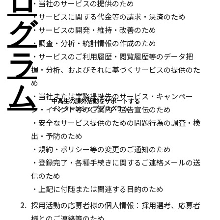
・当社のサービスの提供のため
・サービスに関する代金等の請求・決済のため
・サービスの開発・維持・改善のため
・調査・分析・統計情報の作成のため
・サービスのご利用履歴・閲覧履歴等のデータ把
握・分析、およびそれに基づくサービスの提供のた
め
・当社または業務提携先のサービス・キャンペー
中高生の課外活動をサポートする
ン・イベント等のご案内・広告宣伝のため
インターンシッププログラム
・安全なサービス提供のための問題行為の調査・検
出・予防のため
・規約・ポリシー等の変更のご通知のため
・登録完了・各種手続きに関するご連絡メールの送
信のため
・上記に付随または関連する目的のため
2.
採用活動の応募者様の個人情報：採用選考、応募者
様とのご連絡等のため