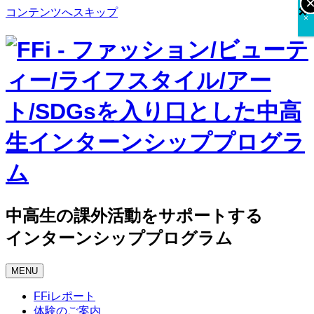
×
×
×
コンテンツへスキップ
×
中高生の課外活動をサポートする
インターンシッププログラム
MENU
FFiレポート
体験のご案内