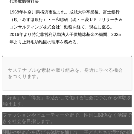
代表取締役社長
1968年神奈川県横浜市生まれ。成城大学卒業後、富士銀行
（現・みずほ銀行）・三和総研（現・三菱ＵＦＪリサーチ＆
コンサルティング株式会社）勤務を経て、現在に至る。
2016年より特定非営利活動法人子供地球基金の顧問、2025
年より上野毛幼稚園の理事を務める。
サステナブルな素材や取り組みを、身近に学べる機会
をつくります。
「好き」や「得意」を活かして働ける社会につながる体験を
届けます。
ファッションやビューティー分野で、性別に関係なく活躍で
きる社会を目指します。
興味や好奇心を広げる体験を通して、子どもたちの学びの継