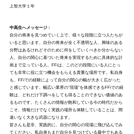
上智大学１
年
中高生へメッセージ :
自分の将来を見つめていく上で、様々な段階に立つ人たちが
いると思います。自分の将来が全く不透明な人、興味のある
分野はあるけれどそのために何をしていくべきか分からない
人、自分の関心に基づいた将来を実現するために具体的な計
画まで立っている人。FFiは、このどの段階にいる人にとっ
ても非常に役に立つ機会をもらえる貴重な場所です。私自身
も、FFiでの経験によって自分の関心の幅が大きく広がった
と感じています。幅広い業界の”現場”を体感できるFFiでの経
験は、どれだけ下調べをしても得ることのできない価値のあ
るものです。たくさんの情報が飽和している今の時代だから
こそ、情報だけでなく実践の場所も体験していることは、間
違いなく大きな武器になります。
皆さんも是非、実践的に、自分の関心の現場に飛び込んでみ
てください。私自身もまだ自分を見つけている最中でもある