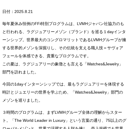
日付：2025.8.21
毎年夏休み恒例のFFi特別プログラムは、LVMHジャパン社協力のも
と行われる、ラグジュアリーメゾン（ブランド）を巡る１dayインタ
ーンシップ。世界最大のコングロマリットであるLVMHグループが擁
する世界的メゾンを深掘りし、その伝統を支える職人技＝サヴォア
フェールを体感できる、貴重なプログラムです。
この夏は、ラグジュアリーの象徴とも言える「Watches&Jewelry」
部門を訪れました。
今回の1dayインターンシップでは、最もラグジュアリーを体現する
時計とジュエリーの世界を学ぶため、「Watches&Jewelry」部門の
メゾンを巡りました。
３時間のプログラムは、まずLVMHグループ全体の理解からスター
ト。「The World Leader in Luxury」という言葉の通り、75以上のグ
ローバルメゾンと、世界で活躍する人財を擁し、売上規模でも世界