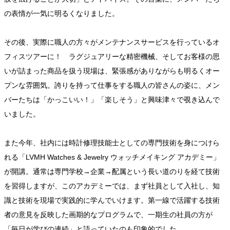
の表情が一気に明るくなりました。
その後、実際に職人の方々がメンテナンスサービスを行っているオ
フィスツアーに！ ラグジュアリーな精密機械、そしてお客様の思
いが詰まった商品を扱う現場は、緊張感がありながらも明るくオー
プンな雰囲気。誇りを持って仕事をする職人の皆さんの姿に、メン
バーたちは「かっこいい！」「楽しそう」と興味津々で覗き込んで
いました。
また今年、社内には時計修理技能士としての専門技術を身につけら
れる「LVMH Watches & Jewelry ウォッチメイキング アカデミー」
が開講。通常は専門学校→企業→配属という長い道のりを経て技術
を習得しますが、このアカデミーでは、まず社員として入社し、知
識と技術を現場で実践的に学んでいけます。第一線で活躍する技術
者の意見を反映した画期的なプログラムで、一期生の社員の方が
「毎日が学びの連続」と語っていたのも印象的でした。