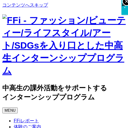
×
×
×
コンテンツへスキップ
×
中高生の課外活動をサポートする
インターンシッププログラム
MENU
FFiレポート
体験のご案内