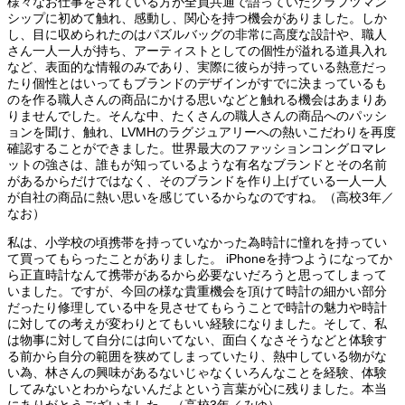
様々なお仕事をされている方が全員共通で語っていたクラフツマン
シップに初めて触れ、感動し、関心を持つ機会がありました。しか
し、目に収められたのはパズルバッグの非常に高度な設計や、職人
さん一人一人が持ち、アーティストとしての個性が溢れる道具入れ
など、表面的な情報のみであり、実際に彼らが持っている熱意だっ
たり個性とはいってもブランドのデザインがすでに決まっているも
のを作る職人さんの商品にかける思いなどと触れる機会はあまりあ
りませんでした。そんな中、たくさんの職人さんの商品へのパッシ
ョンを聞け、触れ、LVMHのラグジュアリーへの熱いこだわりを再度
確認することができました。世界最大のファッションコングロマレ
ットの強さは、誰もが知っているような有名なブランドとその名前
があるからだけではなく、そのブランドを作り上げている一人一人
が自社の商品に熱い思いを感じているからなのですね。（高校3年／
なお）
私は、小学校の頃携帯を持っていなかった為時計に憧れを持ってい
て買ってもらったことがありました。 iPhoneを持つようになってか
ら正直時計なんて携帯があるから必要ないだろうと思ってしまって
いました。ですが、今回の様な貴重機会を頂けて時計の細かい部分
だったり修理している中を見させてもらうことで時計の魅力や時計
に対しての考えが変わりとてもいい経験になりました。そして、私
は物事に対して自分には向いてない、面白くなさそうなどと体験す
る前から自分の範囲を狭めてしまっていたり、熱中している物がな
い為、林さんの興味があるないじゃなくいろんなことを経験、体験
してみないとわからないんだよという言葉が心に残りました。本当
にありがとうございました。（高校3年／みゆ）