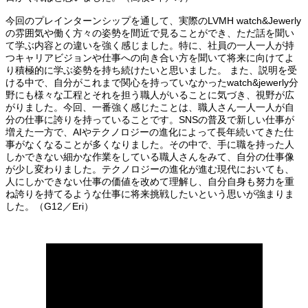
今回のプレインターンシップを通して、実際のLVMH watch&Jewerly
の雰囲気や働く方々の姿勢を間近で見ることができ、ただ話を聞い
て学ぶ内容との違いを強く感じました。特に、社員の一人一人が持
つキャリアビジョンや仕事への向き合い方を聞いて将来に向けてよ
り積極的に学ぶ姿勢を持ち続けたいと思いました。 また、説明を受
ける中で、自分がこれまで関心を持っていなかったwatch&jewerly分
野にも様々な工程とそれを担う職人がいることに気づき、視野が広
がりました。今回、一番強く感じたことは、職人さん一人一人が自
分の仕事に誇りを持っていることです。SNSの普及で新しい仕事が
増えた一方で、AIやテクノロジーの進化によって長年続いてきた仕
事がなくなることが多くなりました。その中で、手に職を持った人
しかできない細かな作業をしている職人さんをみて、自分の仕事像
が少し変わりました。テクノロジーの進化が進む現代においても、
人にしかできない仕事の価値を改めて理解し、自分自身も努力を重
ね誇りを持てるような仕事に将来挑戦したいという思いが強まりま
した。（G12／Eri）