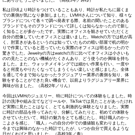
私は日頃より時計をつけていることもあり、時計が私たちに届くま
での裏側が気になり参加しました。LVMHさんについて知り、様々な
ブランドについて各々で調べ発表する際、名前の聞いたことのある
ブランドでもそのブランドについて詳しくは知らなかったので新し
く知ることが多かったです。実際にオフィスを観させていただくと
自分の想像していたオフィスとは違いました。Watchの方では机が高
く、肘置きがあるというのは知っていたものの暗い部屋で机の明か
りで作業していると思っていたら実際のオフィスは明るかったので
驚きでした。Jewelryの方はwatchの方に比べてオフィスは小さいも
のの見たことのない機械がたくさんあり、どう使うのか興味を持ち
ました。また、ウォッチメイキングでは細かい作業を行い、一度や
ると何度もやりたくなってしまうくらい楽しいと感じました。全体
を通して今まで知らなかったラグジュアリー業界の裏側を知り、体
験をすることができた良い機会で、以前よりラグジュアリー業界に
興味が出ました。（高校2年／りん）
今回はLVMHのジュエリー、特に時計についての体験をしました。時
計の洗浄や組み立てなどリールや、TikTokでは見たことがあったけれ
ど実際に見たことはなく、とても刺激的な体験となりました。実際
に時計の部品を待ってみたり、分解してみたりと、初めての体験を
させていただいて、時計の魅力をとても感じたし、時計職人のかっ
こよさを感じ、「職人」への自分の中での価値観も変わりました。
今までは興味のなかった時計でしたが、いつか自分で買えるような
日がくればと思いました。（高校3年／寿）